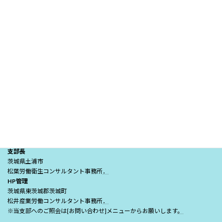
投
1
2
…
5
»
固
固
固
定
定
定
稿
ペ
ペ
ペ
ナビゲーションシステム
の
ー
ー
ー
ジ
ジ
ジ
ペ
ー
ジ
（一社）日本労働安全衛生コンサルタント会茨城支部
送
◎事務局
茨城県水戸市城南2-3-25-801
り
長瀬労働安全コンサルタント事務所
．
支部長
茨城県土浦市
松葉労働衛生コンサルタント事務所
．
HP管理
茨城県東茨城郡茨城町
松井産業労働コンサルタント事務所
．
※当支部へのご照会は[お問い合わせ]メニューからお願いします
。