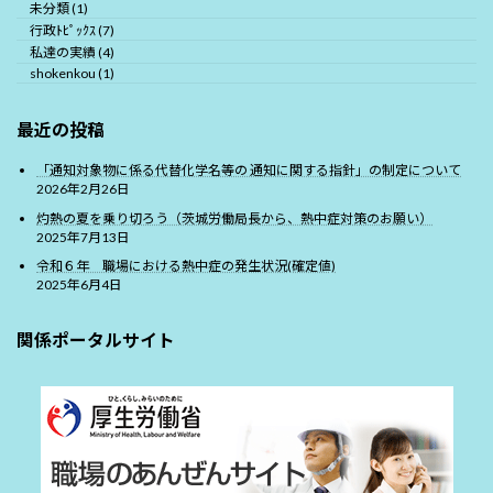
未分類 (1)
行政ﾄﾋﾟｯｸｽ (7)
私達の実績 (4)
shokenkou (1)
最近の投稿
「通知対象物に係る代替化学名等の 通知に関する指針」の制定について
2026年2月26日
灼熱の夏を乗り切ろう（茨城労働局長から、熱中症対策のお願い）
2025年7月13日
令和６年 職場における熱中症の発生状況(確定値)
2025年6月4日
関係ポータルサイト