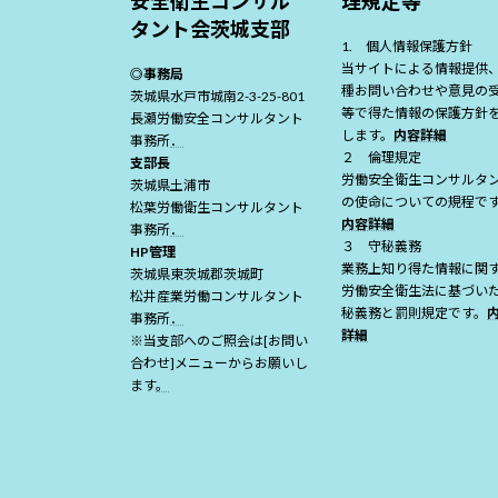
安全衛生コンサル
理規定等
タント会茨城支部
1. 個人情報保護方針
当サイトによる情報提供
◎事務局
種お問い合わせや意見の
茨城県水戸市城南2-3-25-801
等で得た情報の保護方針
長瀬労働安全コンサルタント
します。
内容詳細
事務所
．
２ 倫理規定
支部長
労働安全衛生コンサルタ
茨城県土浦市
の使命についての規程で
松葉労働衛生コンサルタント
内容詳細
事務所
．
３ 守秘義務
HP管理
業務上知り得た情報に関
茨城県東茨城郡茨城町
労働安全衛生法に基づい
松井産業労働コンサルタント
秘義務と罰則規定です。
事務所
．
詳細
※当支部へのご照会は[お問い
合わせ]メニューからお願いし
ます
。