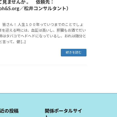
て見ませんか 。 依頼先：
sroh&S.org／松井コンサルタント）
、皆さん！ 人生１００年っていつまでのことでしょ
年を迎える時には、血圧は高いし、肝臓もお酒でだい
肺はタバコでヘドヘドになっているし、おれは随分と
言って、健 […]
続きを読む
近の投稿
関係ポータルサイ