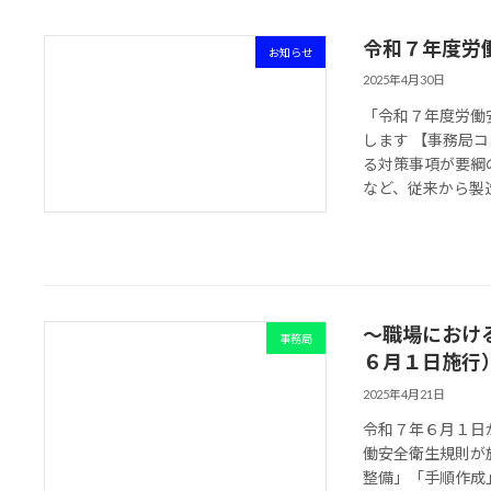
令和７年度労
お知らせ
2025年4月30日
「令和７年度労働
します 【事務局
る対策事項が要綱
など、従来から製造
～職場におけ
事務局
６月１日施行
2025年4月21日
令和７年６月１日
働安全衛生規則が
整備」「手順作成