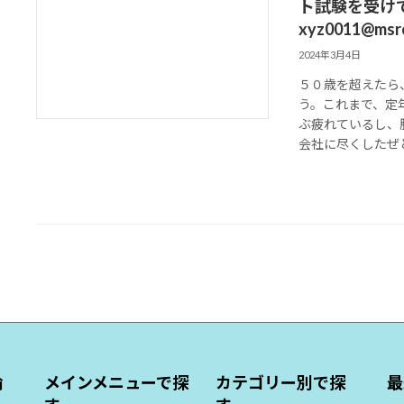
ト試験を受け
xyz0011@m
2024年3月4日
５０歳を超えたら
う。これまで、定
ぶ疲れているし、
会社に尽くしたぜと
倫
メインメニューで探
カテゴリー別で探
最