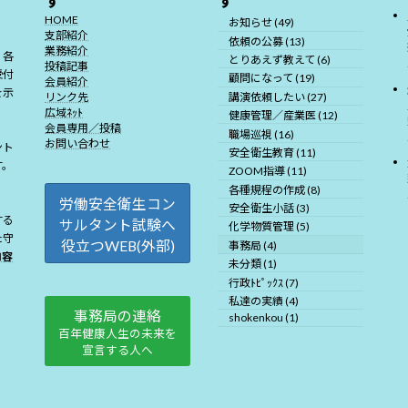
す
す
HOME
お知らせ (49)
支部紹介
依頼の公募 (13)
業務紹介
、各
とりあえず教えて (6)
投稿記事
受付
顧問になって (19)
会員紹介
を示
講演依頼したい (27)
リンク先
広域ﾈｯﾄ
健康管理／産業医 (12)
会員専用／投稿
職場巡視 (16)
お問い合わせ
ント
安全衛生教育 (11)
す。
ZOOM指導 (11)
各種規程の作成 (8)
労働安全衛生コン
安全衛生小話 (3)
する
サルタント試験へ
化学物質管理 (5)
た守
役立つWEB(外部)
事務局 (4)
内容
未分類 (1)
行政ﾄﾋﾟｯｸｽ (7)
私達の実績 (4)
事務局の連絡
shokenkou (1)
百年健康人生の未来を
宣言する人へ