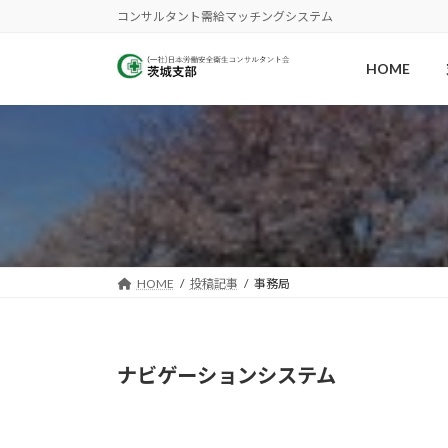
コ
ナ
コンサルタント需給マッチングシステム
ン
ビ
テ
ゲ
HOME
ン
ー
ツ
シ
へ
ョ
ス
ン
キ
に
ッ
移
プ
動
HOME
投稿記事
事務局
ナビゲーションシステム