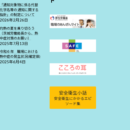
ト
「通知対象物に係る代替
化学名等の 通知に関する
指針」の制定について
2026年2月26日
灼熱の夏を乗り切ろう
（茨城労働局長から、熱
中症対策のお願い）
2025年7月13日
令和６年 職場における
熱中症の発生状況(確定値)
2025年6月4日
安全衛生小話
安全衛生にかかるエピ
ソード集