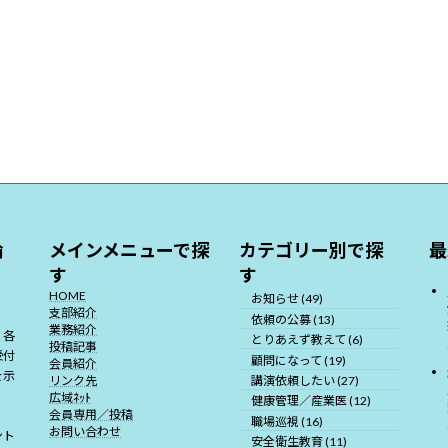
倫
メインメニューで探
カテゴリー別で探
最
す
す
HOME
お知らせ (49)
支部紹介
依頼の公募 (13)
業務紹介
、各
とりあえず教えて (6)
投稿記事
受付
顧問になって (19)
会員紹介
を示
講演依頼したい (27)
リンク先
広域ﾈｯﾄ
健康管理／産業医 (12)
会員専用／投稿
職場巡視 (16)
お問い合わせ
ント
安全衛生教育 (11)