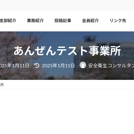
支部紹介
業務紹介
投稿記事
会員紹介
リンク先
あんぜんテスト事業所
最
025年1月11日
2025年1月11日
安全衛生コンサルタ
終
更
新
日
業所
時
: