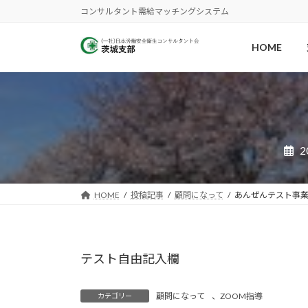
コ
ナ
コンサルタント需給マッチングシステム
ン
ビ
テ
ゲ
HOME
ン
ー
ツ
シ
へ
ョ
ス
ン
キ
に
2
ッ
移
プ
動
HOME
投稿記事
顧問になって
あんぜんテスト事
テスト自由記入欄
顧問になって
、
ZOOM指導
カテゴリー