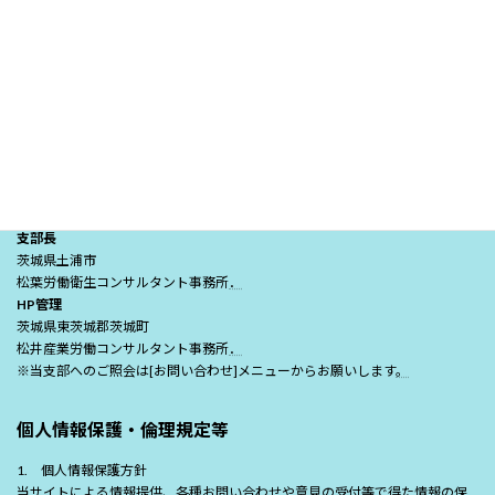
（一社）日本労働安全衛生コンサルタント会茨城支部
◎事務局
茨城県水戸市城南2-3-25-801
長瀬労働安全コンサルタント事務所
．
支部長
茨城県土浦市
松葉労働衛生コンサルタント事務所
．
HP管理
茨城県東茨城郡茨城町
松井産業労働コンサルタント事務所
．
※当支部へのご照会は[お問い合わせ]メニューからお願いします
。
個人情報保護・倫理規定等
1. 個人情報保護方針
当サイトによる情報提供、各種お問い合わせや意見の受付等で得た情報の保