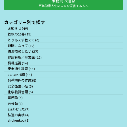
事務局の連絡
百年健康人生の未来を宣言する人へ
カテゴリー別で探す
お知らせ (49)
依頼の公募 (13)
とりあえず教えて (6)
顧問になって (19)
講演依頼したい (27)
健康管理／産業医 (12)
職場巡視 (16)
安全衛生教育 (11)
ZOOM指導 (11)
各種規程の作成 (8)
安全衛生小話 (3)
化学物質管理 (5)
事務局 (4)
未分類 (1)
行政ﾄﾋﾟｯｸｽ (7)
私達の実績 (4)
shokenkou (1)