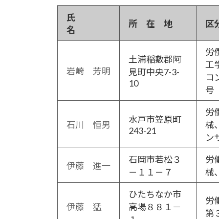
氏
所 在 地
区
名
労
土浦稲敷郡阿
工
岩崎 芳明
見町中央7-3-
コ
10
号 
労
水戸市笠原町
石川 恒男
械
243-21
ン
石岡市若松３
労
伊藤 進一
－１１－７
械
ひたちなか市
労
伊藤 猛
高場８８１－
第