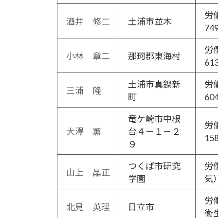
労
酒井 修二
土浦市並木
74
労
小林 章二
那珂郡東海村
61
土浦市真鍋新
労
三浦 隆
町
60
竜ケ崎市中根
労
大澤 薫
台４－１－２
15
９
つくば市研究
労
山上 晶正
学園
気
労
北見 英理
日立市
衛