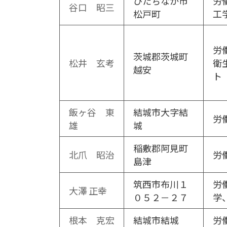
ひたちなか市
労
谷口 昭三
松戸町
工学
労
茨城郡茨城町
松井 玄考
衛
越安
ト
飯ヶ谷 東
結城市大字結
労
雄
城
稲敷郡阿見町
北爪 昭治
労
島津
筑西市布川１
労
大澤 正幸
０５２－２７
学
根本 克宏
結城市結城
労