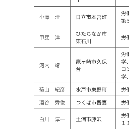
１
労
小澤 清
日立市本宮町
第
ひたちなか市
甲斐 洋
労
東石川
労
龍ヶ崎市久保
学
河内 靖
台
コ
学
菊山 紀彦
水戸市東野町
労
酒谷 秀俊
つくば市吾妻
労
労
白川 淳一
土浦市藤沢
１