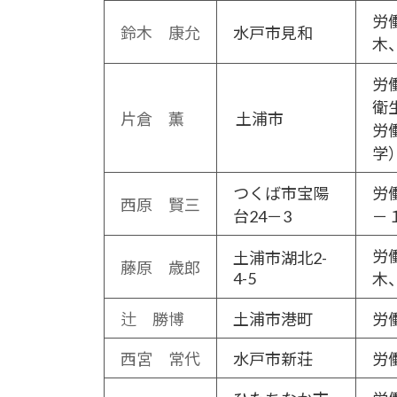
労
鈴木 康允
水戸市見和
木
労
衛生
片倉 薫
土浦市
労
学
つくば市宝陽
労
西原 賢三
台24－3
－
労
土浦市湖北2-
藤原 歳郎
4-5
木
辻 勝博
土浦市港町
労
西宮 常代
水戸市新荘
労