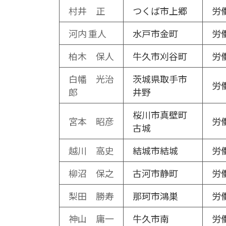
村井 正
つくば市上郷
労
河内 重人
水戸市金町
労
柏木 保人
牛久市刈谷町
労
白幡 光治
茨城県取手市
労
郎
井野
桜川市真壁町
宮本 昭彦
労
古城
越川 高史
結城市結城
労
柳沼 保之
古河市静町
労
梨田 勝寿
那珂市鴻巣
労
神山 庸一
牛久市南
労