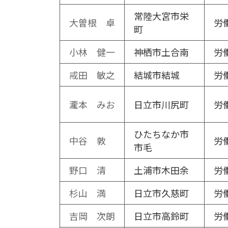
常陸大宮市栄
大曽根 卓
労
町
小林 健一
神栖市土合南
労
戒田 敏之
結城市結城
労
瀧本 みお
日立市川尻町
労
ひたちなか市
中谷 敦
労
市毛
野口 清
土浦市木田余
労
杉山 満
日立市久慈町
労
吉岡 次朗
日立市高鈴町
労