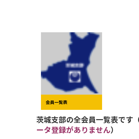
コ
ナ
ン
ビ
テ
ゲ
ン
ー
ツ
シ
へ
ョ
ス
ン
キ
に
ッ
移
プ
動
会員一覧表
茨城支部の全会員一覧表です
ータ登録がありません
）