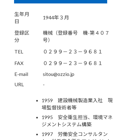
生年月
1944年３月
日
登録区
機械（登録番号 機-第４０７
分
号）
TEL
０２９９－２３－９６８１
FAX
０２９９－２３－９６８１
E-mail
sitou@ozzio.jp
URL
-
1959 建設機械製造業入社 現
場監督技術者等
1995 安全衛生担当、環境マネ
ジメントシステム構築
1997 労働安全コンサルタン