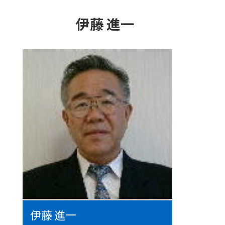
コ
ナ
ン
ビ
伊藤 進一
テ
ゲ
ン
ー
ツ
シ
へ
ョ
ス
ン
キ
に
ッ
移
プ
動
伊藤 進一